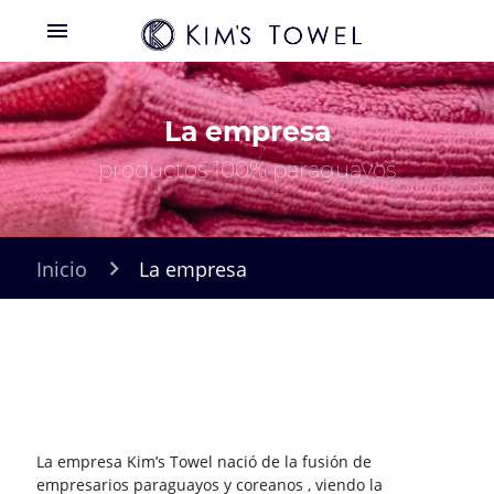
menu
La empresa
productos 100% paraguayos
Inicio
La empresa
La empresa Kim’s Towel nació de la fusión de
empresarios paraguayos y coreanos , viendo la